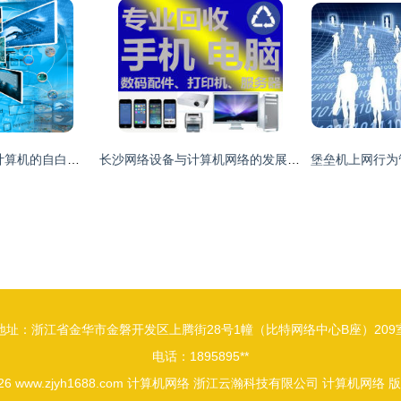
心传网路 一个开朗计算机的自白与远方
长沙网络设备与计算机网络的发展与应用
地址：浙江省金华市金磐开发区上腾街28号1幢（比特网络中心B座）209
电话：1895895**
026
www.zjyh1688.com
计算机网络
浙江云瀚科技有限公司
计算机网络
版