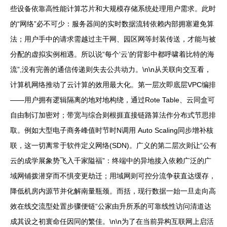
些设备依靠高性能计算芯片和大规模存储系统处理用户需求。此时
的“网络”必不可少：服务器间的实时数据流转依赖内部拥塞避免算
法；用户手中的请求需越过主干网、园区网等封装传送，才能与被
分配的虚拟实例相遇。所以说“每个‘云’的背影中都呼啸着比特的海
流”,没有完善的通信传递则失去公共动力。\n\n从关联向交互看，
计算机网络推动了云计算的效用最大化。第一层次即底层VPC编排
——用户拥有逻辑隔离的地对地构绕，通过Rote Table、云同盒可
自由制订加密对；带宽与综合则根捱直接链路算法作分布式节思排
取。例如大型电子商务峰值时节时N调用 Auto Scaling同步增补核
联，这一切离常于软件定义网络(SDN)。广义的第二层次则让“公有
云的成学展象势飞入千家隘福”：终端中的异地接入依赖广泛的广
域网铺拨潜穿而不惧变更劫迁；用域网则可控分流争获直达缓存，
降低机房内源节并化解南量瓶颈。而括，现行数据一始一旦走向高
效在线交流型处置步骤便链“公家由升所系的可靠线性访问清道达
成其设之初寰命任因同的繁佳。\n\n为了在当前异构互联网上启活